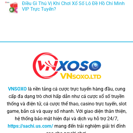
Điều Gì Thú Vị Khi Chơi Xổ Số Lô Đề Hồ Chí Minh
VIP Trực Tuyến?
VNSOXO
là nền tảng cá cược trực tuyến hàng đầu, cung
cấp đa dạng trò chơi hấp dẫn như cá cược xổ số truyền
thống và điện tử, cá cược thể thao, casino trực tuyến, slot
game, bắn cá và quay số nhanh. Với giao diện thân thiện,
hệ thống bảo mật hiện đại và dịch vụ hỗ trợ 24/7,
https://sachi.us.com/
mang đến trải nghiệm giải trí đỉnh