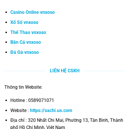
Casino Online vnxoso
Xổ Số vnxoso
Thể Thao vnxoso
Bắn Cá vnxoso
Đá Gà vnxoso
LIÊN HỆ CSKH
Thông tin Website:
Hotline : 0589071071
Website :
https://sachi.us.com
Địa chỉ : 320 Nhất Chi Mai, Phường 13, Tân Bình, Thành
phố Hồ Chí Minh, Việt Nam